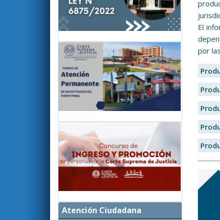
produc
jurisd
El inf
depend
por la
Prod
Prod
Prod
Prod
Prod
Atención Ciudadana