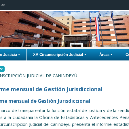
uay
 Justicia
XV Circunscripción Judicial
Áreas
C
22
NSCRIPCIÓN JUDICIAL DE CANINDEYÚ
rme mensual de Gestión Jurisdiccional
me mensual de Gestión Jurisdiccional
marco de transparentar la función estatal de justicia y de la rendi
s a la ciudadanía la Oficina de Estadísticas y Antecedentes Pen
Circunscripción Judicial de Canindeyú presenta el informe estadís