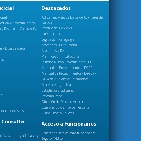
cicial
Destacados
ional
Actualizaciones de Datos de Auxiliares de
Justicia
estión y Procedimientos
Resolucion Judiciales
 y Reseteo de Contraseña
Jurisprudencia
Legislación Paraguaya
Acordadas Digitalizadas
 - Lista de datos
Acordadas y Resoluciones
Planificación Institucional
cos
Rubrica Nuevo Procedimiento - DGRP
Manual de Procedimientos - DGRP
Manual de Procedimientos - DGGCRPJ
Guía de Audiencias Telemáticas
Museo de la Justicia
Estadísticas Judiciales
cia
Reforma Penal
Dirección de Derecho Ambiental
Cumbre Judicial Iberoamericana
ticia - Requisitos
Curso, Becas y Talleres
 Consulta
Acceso a Funcionarios
Enlaces de interés para funcionarios
udicialcanindeyu@pj.gov.py
Seguro Médico