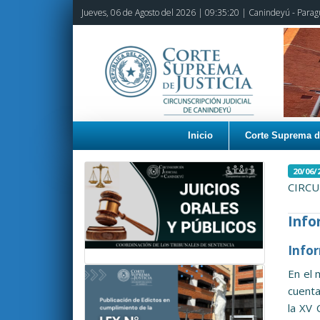
Jueves, 06 de Agosto del 2026 |
09:35:21
| Canindeyú - Parag
Inicio
Corte Suprema de
20/06/
CIRCU
Info
Infor
En el 
cuenta
la XV 