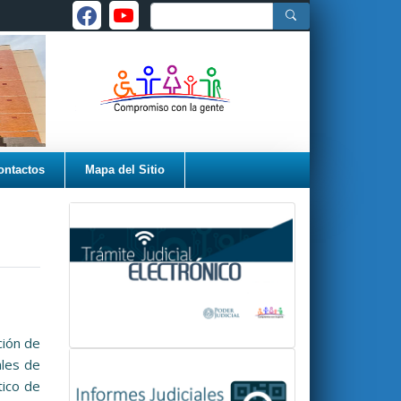
ontactos
Mapa del Sitio
ción de
ales de
tico de