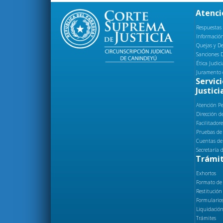
Atenci
Respuestas
Información
Quejas y D
Sanciones D
Ética Judici
Juramento 
Servici
Justici
Atención P
Dirección d
Facilitadore
Pruebas de
Cuentas de
Secretaría 
Trámit
Exhortos
Formato de
Restitución
Formulario
Liquidación
Trámites