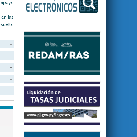
e apoyo
 en las
esuelto