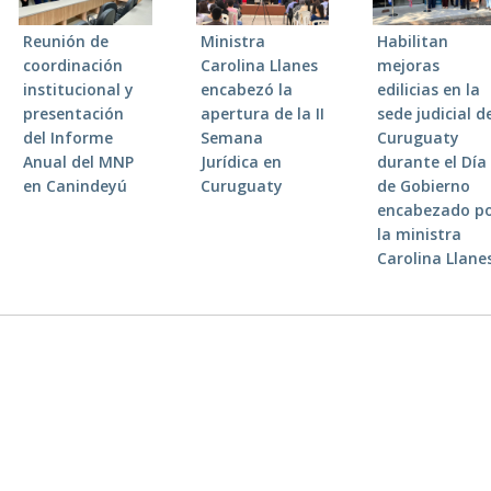
Reunión de
Ministra
Habilitan
coordinación
Carolina Llanes
mejoras
institucional y
encabezó la
edilicias en la
presentación
apertura de la II
sede judicial d
del Informe
Semana
Curuguaty
Anual del MNP
Jurídica en
durante el Día
en Canindeyú
Curuguaty
de Gobierno
encabezado p
la ministra
Carolina Llane