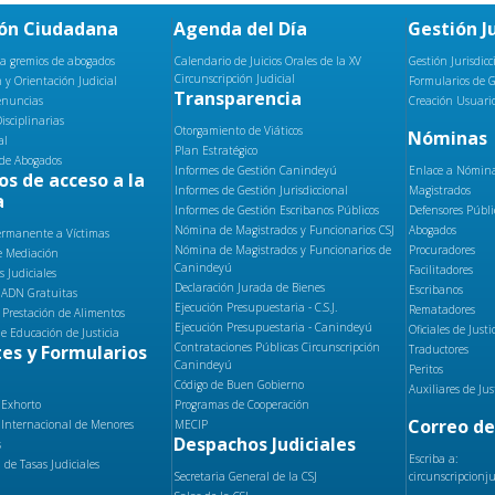
ón Ciudadana
Agenda del Día
Gestión Ju
 a gremios de abogados
Calendario de Juicios Orales de la XV
Gestión Jurisdicc
Circunscripción Judicial
 y Orientación Judicial
Formularios de G
Transparencia
enuncias
Creación Usuario
isciplinarias
Otorgamiento de Viáticos
Nóminas
al
Plan Estratégico
de Abogados
Informes de Gestión Canindeyú
Enlace a Nóminas
os de acceso a la
Informes de Gestión Jurisdiccional
Magistrados
a
Informes de Gestión Escribanos Públicos
Defensores Públi
Nómina de Magistrados y Funcionarios CSJ
Abogados
ermanente a Víctimas
Nómina de Magistrados y Funcionarios de
Procuradores
e Mediación
Canindeyú
Facilitadores
s Judiciales
Declaración Jurada de Bienes
Escribanos
 ADN Gratuitas
Ejecución Presupuestaria - C.S.J.
Rematadores
 Prestación de Alimentos
Ejecución Presupuestaria - Canindeyú
Oficiales de Justi
de Educación de Justicia
Contrataciones Públicas Circunscripción
es y Formularios
Traductores
Canindeyú
Peritos
Código de Buen Gobierno
Auxiliares de Jus
 Exhorto
Programas de Cooperación
Correo de
 Internacional de Menores
MECIP
Despachos Judiciales
s
Escriba a:
 de Tasas Judiciales
Secretaria General de la CSJ
circunscripcionj