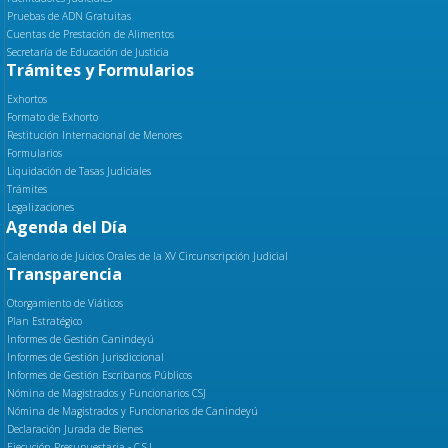
Pruebas de ADN Gratuitas
Cuentas de Prestación de Alimentos
Secretaría de Educación de Justicia
Trámites y Formularios
Exhortos
Formato de Exhorto
Restitución Internacional de Menores
Formularios
Liquidación de Tasas Judiciales
Trámites
Legalizaciones
Agenda del Día
Calendario de Juicios Orales de la XV Circunscripción Judicial
Transparencia
Otorgamiento de Viáticos
Plan Estratégico
Informes de Gestión Canindeyú
Informes de Gestión Jurisdiccional
Informes de Gestión Escribanos Públicos
Nómina de Magistrados y Funcionarios CSJ
Nómina de Magistrados y Funcionarios de Canindeyú
Declaración Jurada de Bienes
Ejecución Presupuestaria - C.S.J.